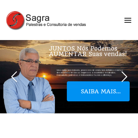
J
U
N
T
O
S
N
ó
s
P
o
d
e
m
o
s
A
U
M
E
N
T
A
R
S
u
a
s
v
e
n
d
a
s
!
Uma equipe bem treinada, processos de venda bem definidos e metas
desafiadoras levam as empresas a excelentes resultados.
Consultoria, palestras e treinamentos fazem a diferença.
SAIBA MAIS...