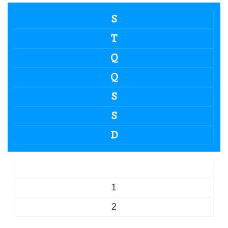
S
T
Q
Q
S
S
D
1
2