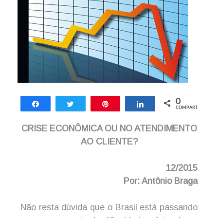
0
Compartilhar
Twittar
Pin
Compartilhar
COMPART.
CRISE ECONÔMICA OU NO ATENDIMENTO
AO CLIENTE?
12/2015
Por: Antônio Braga
Não resta dúvida que o Brasil está passando