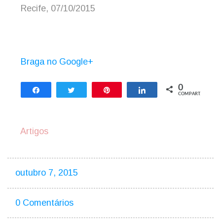
Recife, 07/10/2015
Braga no Google+
0
Compartilhar
Twittar
Pin
Compartilhar
COMPART.
Artigos
outubro 7, 2015
0 Comentários