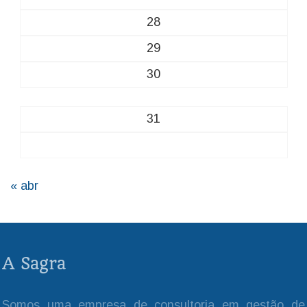
28
29
30
31
« abr
A Sagra
Somos uma empresa de consultoria em gestão de