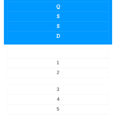
Q
S
S
D
1
2
3
4
5