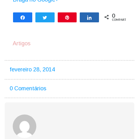
0
Compartilhar
Twittar
Pin
Compartilhar
COMPART.
Artigos
fevereiro 28, 2014
0 Comentários