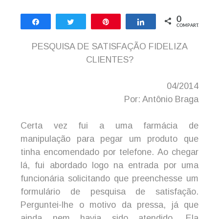
0
Compartilhar
Twittar
Pin
Compartilhar
COMPART.
PESQUISA DE SATISFAÇÃO FIDELIZA
CLIENTES?
04/2014
Por: Antônio Braga
Certa vez fui a uma farmácia de
manipulação para pegar um produto que
tinha encomendado por telefone. Ao chegar
lá, fui abordado logo na entrada por uma
funcionária solicitando que preenchesse um
formulário de pesquisa de satisfação.
Perguntei-lhe o motivo da pressa, já que
ainda nem havia sido atendido. Ela